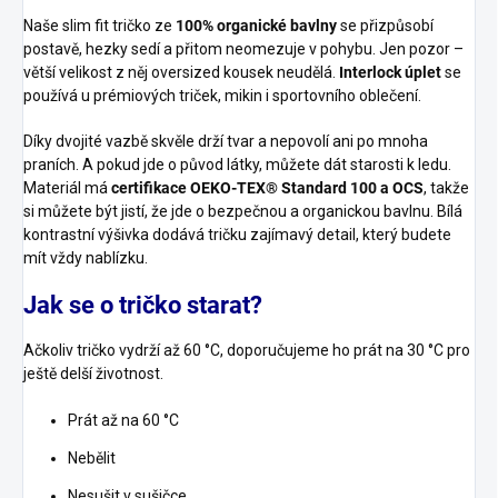
Navrženo a
ušito v ČR
Naše slim fit tričko ze
100% organické bavlny
se přizpůsobí
Výšivka
Bezpečný
OTUŽKO
materiál
postavě, hezky sedí a přitom neomezuje v pohybu.
Jen pozor –
větší velikost z něj oversized kousek neudělá.
Interlock úplet
se
Kvalitní
S certifikací
výšivka s
OEKO-TEX
používá u prémiových triček, mikin i sportovního oblečení.
logem
Díky dvojité vazbě skvěle drží tvar a nepovolí ani po mnoha
praních.
A pokud jde o původ látky, můžete dát starosti k ledu.
Materiál má
certifikace OEKO-TEX® Standard 100 a OCS
, takže
si můžete být jistí, že jde o bezpečnou a organickou bavlnu. Bílá
kontrastní výšivka dodává tričku zajímavý detail, který budete
mít vždy nablízku.
Jak se o tričko starat?
Ačkoliv tričko vydrží až 60 °C, doporučujeme ho prát na
30 °C pro
ještě delší životnost.
Prát až na 60 °C
Nebělit
Nesušit v sušičce