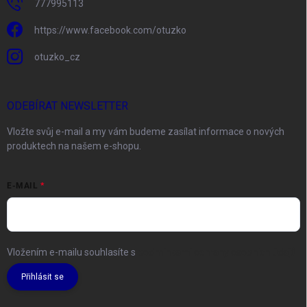
777995113
https://www.facebook.com/otuzko
otuzko_cz
ODEBÍRAT NEWSLETTER
Vložte svůj e-mail a my vám budeme zasílat informace o nových
produktech na našem e-shopu.
E-MAIL
Vložením e-mailu souhlasíte s
podmínkami ochrany osobních údajů
Přihlásit se