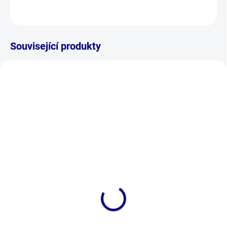
ZEPTAT SE
Související produkty
SKLADEM
(>5 KS)
SKLADEM
(2 KS)
OTUŽKO Ponožky, Šedá
OTUŽKO Zimní čepice,
290 Kč
Šedá
Detail
490 Kč
Detail
Stylové ponožky pro otužilce i