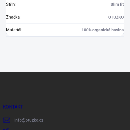
Střih
:
Slim fit
Značka
:
OTUŽKO
Materiál
:
100% organická bavlna
Z
á
p
a
t
í
KONTAKT
info
@
otuzko.cz