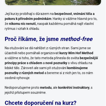
Její kurzy probíhají s důrazem na
bezpečnost, vnímání těla a
pokoru k přírodním podmínkám
. Hanky si vážíme hlavně pro to,
že
nikomu nic nenutí,
naopak
každému pomáhá najít vlastní
rytmus i vztah k chladu.
Proč říkáme, že jsme
method-free
Na otužování se dá nahlížet z různých stran. Sami jsme se
účastnili nebo pomáhali organizovat
kurzy Wim Hof Method
a vážíme si toho, že tato metoda přinesla do světa
bezpečnější
principy práce s chladem
a
nové poznatky
o vlivu chladu na
lidské tělo. Zároveň ale sami při otužování
kombinujeme
poznatky z různých metod
a bereme si z nich jen to, co nám
osobně vyhovuje.
Nedoporučujeme proto
metodu
, ale
konkrétní instruktory
, s
jejichž přístupem souzníme.
Chcete doporučení na kurz?