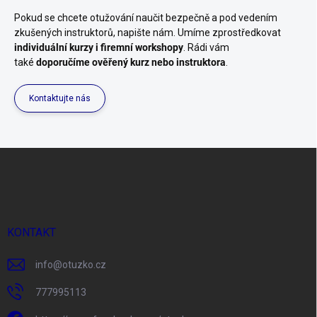
Pokud se chcete otužování naučit bezpečně a pod vedením
zkušených instruktorů, napište nám. Umíme zprostředkovat
individuální kurzy i firemní workshopy
. Rádi vám
také
doporučíme ověřený kurz nebo instruktora
.
Kontaktujte nás
Z
á
p
a
t
í
KONTAKT
info
@
otuzko.cz
777995113