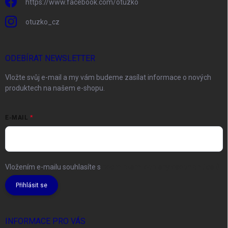
https://www.facebook.com/otuzko
otuzko_cz
ODEBÍRAT NEWSLETTER
Vložte svůj e-mail a my vám budeme zasílat informace o nových
produktech na našem e-shopu.
E-MAIL
Vložením e-mailu souhlasíte s
podmínkami ochrany osobních údajů
Přihlásit se
INFORMACE PRO VÁS