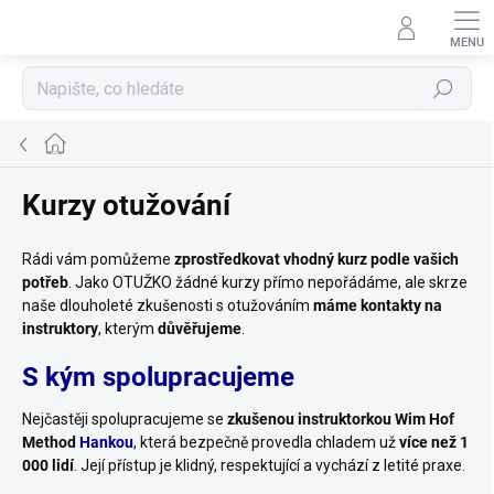
Přejít
na
obsah
Hledat
Domů
Kurzy otužování
Rádi vám pomůžeme
zprostředkovat vhodný kurz podle vašich
potřeb
. Jako OTUŽKO žádné kurzy přímo nepořádáme, ale skrze
naše dlouholeté zkušenosti s otužováním
máme kontakty na
instruktory
, kterým
důvěřujeme
.
S kým spolupracujeme
Nejčastěji spolupracujeme se
zkušenou instruktorkou Wim Hof
Method
Hankou
, která bezpečně provedla chladem už
více než 1
000 lidí
.
Její přístup je klidný, respektující a vychází z letité praxe.