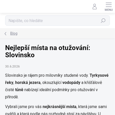
Přejít
na
obsah
Hledat
Blog
Nejlepší místa na otužování:
Slovinsko
30.6.2026
Slovinsko je rájem pro milovníky studené vody.
Tyrkysové
řeky
,
horská jezera
, okouzlující
vodopády
a křišťálově
čisté
tůně
nabízejí ideální podmínky pro otužování v
přírodě.
Vybrali jsme pro vás
nejkrásnější místa
, která jsme sami
ověřili a která podle nás rozhodně stojí za návštěvu. U