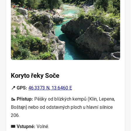
Koryto řeky Soče
📍 GPS:
46.3373 N, 13.6460 E
🥾 Přístup:
Pěšky od blízkých kempů (Klin, Lepena,
Boštajn) nebo od odstavných ploch u hlavní silnice
206.
🎟️ Vstupné:
Volné.