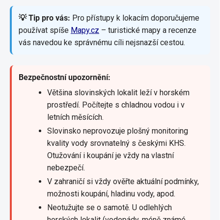
💡 Tip pro vás:
Pro přístupy k lokacím doporučujeme
používat spíše
Mapy.cz
– turistické mapy a recenze
vás navedou ke správnému cíli nejsnazší cestou.
Bezpečnostní upozornění:
Většina slovinských lokalit leží v horském
prostředí. Počítejte s chladnou vodou i v
letních měsících.
Slovinsko neprovozuje plošný monitoring
kvality vody srovnatelný s českými KHS.
Otužování i koupání je vždy na vlastní
nebezpečí.
V zahraničí si vždy ověřte aktuální podmínky,
možnosti koupání, hladinu vody, apod.
Neotužujte se o samotě. U odlehlých
horských lokalit (vodopády, méně známé