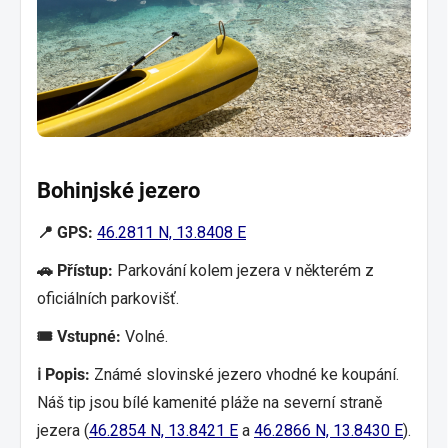
Bohinjské jezero
📍 GPS:
46.2811 N, 13.8408 E
🚗 Přístup:
Parkování kolem jezera v některém z
oficiálních parkovišť.
🎟️ Vstupné:
Volné.
ℹ️ Popis:
Známé slovinské jezero vhodné ke koupání.
Náš tip jsou bílé kamenité pláže na severní straně
jezera (
46.2854 N, 13.8421 E
a
46.2866 N, 13.8430 E
).