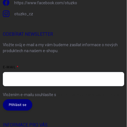
https://www.facebook.com/otuzko
otuzko_cz
ODEBÍRAT NEWSLETTER
Vložte svůj e-mail a my vám budeme zasílat informace o nových
produktech na našem e-shopu.
E-MAIL
Vložením e-mailu souhlasíte s
podmínkami ochrany osobních údajů
Přihlásit se
INFORMACE PRO VÁS