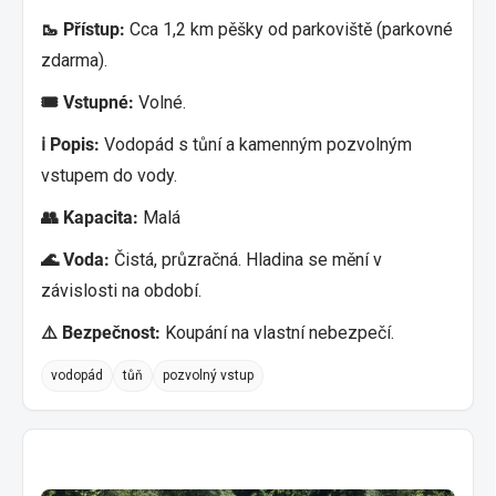
🥾 Přístup:
Cca 1,2 km pěšky od parkoviště (parkovné
zdarma).
🎟️ Vstupné:
Volné.
ℹ️ Popis:
Vodopád s tůní a kamenným pozvolným
vstupem do vody.
👥 Kapacita:
Malá
🌊 Voda:
Čistá, průzračná. Hladina se mění v
závislosti na období.
⚠️ Bezpečnost:
Koupání na vlastní nebezpečí.
vodopád
tůň
pozvolný vstup