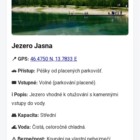
Jezero Jasna
📍 GPS:
46.4750 N, 13.7833 E
🚗 Přístup:
Pěšky od placených parkovišť.
🎟️ Vstupné:
Volné (parkování placené).
ℹ️ Popis:
Jezero vhodné k otužování s kamennými
vstupy do vody.
👥 Kapacita:
Střední
🌊 Voda:
Čistá, celoročně chladná.
⚠️ Bezpečnost:
Koupání na vlastní nebezpečí.