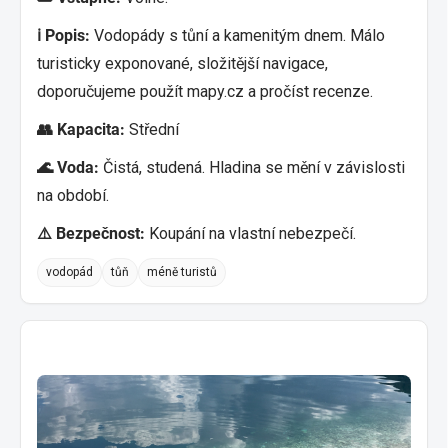
ℹ️ Popis:
Vodopády s tůní a kamenitým dnem. Málo
turisticky exponované, složitější navigace,
doporučujeme použít mapy.cz a pročíst recenze.
👥 Kapacita:
Střední
🌊 Voda:
Čistá, studená. Hladina se mění v závislosti
na období.
⚠️ Bezpečnost:
Koupání na vlastní nebezpečí.
vodopád
tůň
méně turistů