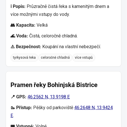
ℹ️ Popis:
Průzračně čistá řeka s kamenitým dnem a
více možnými vstupy do vody.
👥 Kapacita:
Velká
🌊 Voda:
Čistá, celoročně chladná.
⚠️ Bezpečnost:
Koupání na vlastní nebezpečí.
tyrkysová řeka
celoročně chladná
více vstupů
Pramen řeky Bohinjská Bistrice
📍 GPS:
46.2562 N, 13.9198 E
🥾 Přístup:
Pěšky od parkoviště
46.2648 N, 13.9424
E
.
🎟️ Vstupné:
Volné.